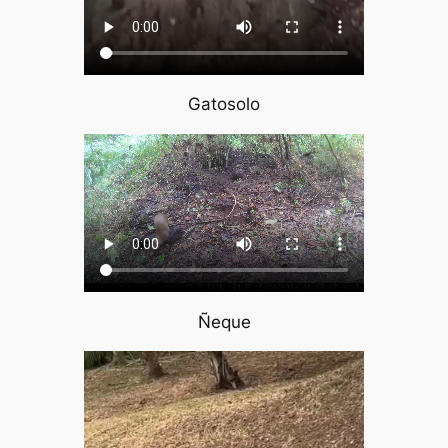
Gatosolo
Ñeque